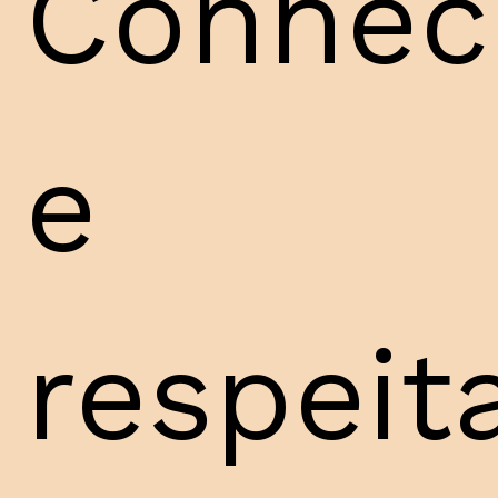
Conhec
e
respeit