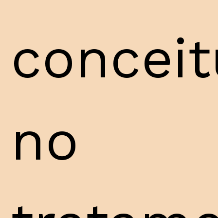
concei
no