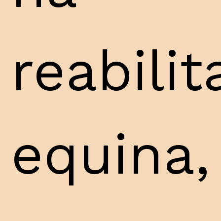
reabili
equina,