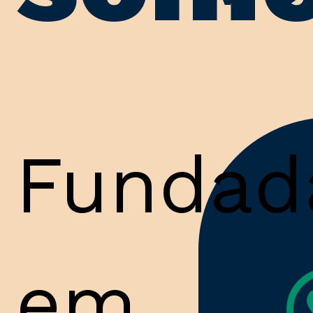
Fundad
em