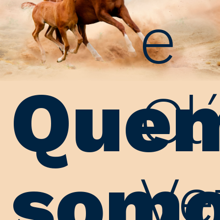
e
Que
Cl
som
Ve