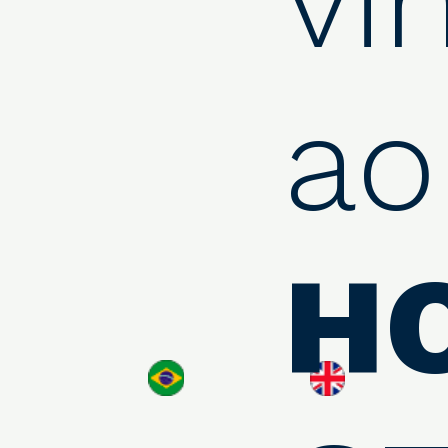
vi
ao
H