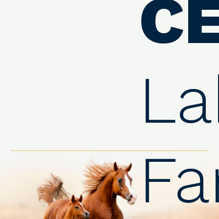
C
La
Fa